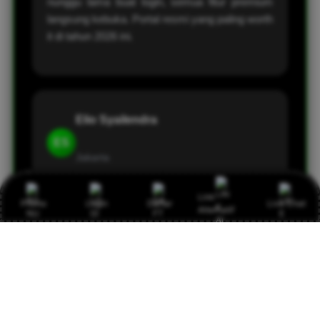
nunggu lama buat login, semua fitur premium
langsung kebuka. Portal resmi yang paling worth
it di tahun 2026 ini.
Elio Syailendra
ES
Jakarta
Link
Baru kali ini dapet pengalaman main game
Promo
Login
Daftar
Live Chat
Alternatif
digital yang se-premium ini. Link VVIP-nya
eksklusif banget dan gak pernah ada kendala
teknis. Emang brand paling terpercaya!