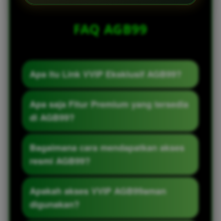
FAQ AGB99
Apa itu Link VVIP Eksklusif AGB99?
Link VVIP eksklusif adalah jalur akses resmi
Apa saja Fitur Premium yang tersedia
dan prioritas bagi member AGB99untuk
di AGB99?
menikmati permainan game digital dengan
koneksi yang lebih stabil, cepat, dan anti-
Fitur premium kami mencakup sistem
Bagaimana cara mendapatkan akses
blokir.
keamanan data tingkat tinggi, pembaruan
resmi AGB99?
game real-time, antarmuka responsif,
serta layanan pelanggan prioritas yang
Anda bisa mendapatkan akses resmi hanya
Apakah akses VVIP AGB99aman
aktif 24 jam nonstop.
melalui link VVIP yang tertera di portal
digunakan?
utama kami. Pastikan selalu menggunakan