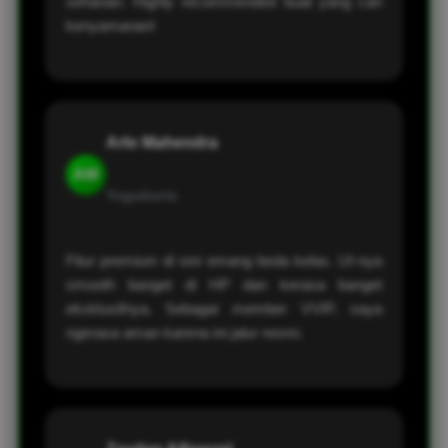
seharian. Highly recommended buat yang cari
kenyamanan!
Arlo Mahendra
AM
Yogyakarta
Fitur premium di sini emang beda kelas. UI-nya
smooth banget di HP dan kerasa banget
eksklusifnya. Sebagai member VVIP, saya
ngerasa aman karena ini jalur resmi.