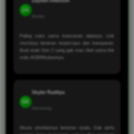
Zaydan Alfarezel
ZA
Medan
Paling suka sama keamanan datanya. Link
resminya beneran terpercaya dan transparan.
Buat anak Gen Z yang gak mau ribet sama link
mati, AGB99solusinya.
Skyler Raditya
SR
Semarang
Akses prioritasnya beneran nyata. Gak perlu